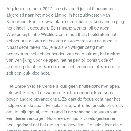
Afgelopen zomer ( 2017 ) ben ik van 9 juli tot 5 augustus
afgereisd naar het mooie Limbe, in het zuidwesten van
Kameroen. Een reis waar ik heel veel naar uit keek en nu ging
het eindelijk gebeuren. Een maand werken bij de apen.
Werken bij Limbe Wildlife Centre houdt als hoofdtaken het
schoonmaken van de hokken en voederen van de apen in.
Naast deze taken hou je je als vrijwilliger bezig met
observeren, het schoonhouden van het centrum, het maken
van verrijking voor de apen, het helpen bij constructie of
andere opdrachten wanneer die zich voordoen of wanneer jij
zelf een leuk idee hebt.
Het Limbe Wildlife Centre is dus geen knuffelpark met apen.
Iets wat ik al wist en waarom ik dit centrum ook verkoos
boven andere opvangcentra. Zo gaat de focus echt naar het
helpen van de apen. En geloof me, wat is het ongelofelijk leuk
om, in mijn geval, een maand in de schoenen te staan van
een dierenverzorger. Nooit eerder had ik zoiets gedaan en
nooit gedacht dat het me zo zou bevallen. De hele sfeer die er
hangt is gewoon zo fijn. Je bent de hele dag in de buitenlucht,