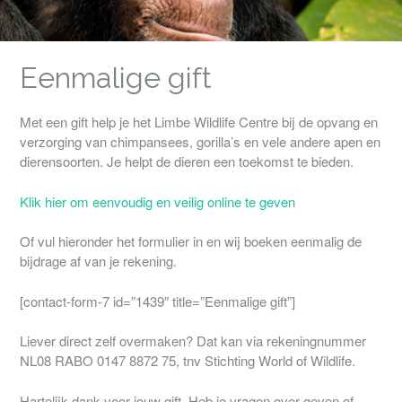
Eenmalige gift
Met een gift help je het Limbe Wildlife Centre bij de opvang en
verzorging van chimpansees, gorilla’s en vele andere apen en
dierensoorten. Je helpt de dieren een toekomst te bieden.
Klik hier om eenvoudig en veilig online te geven
Of vul hieronder het formulier in en wij boeken eenmalig de
bijdrage af van je rekening.
[contact-form-7 id=”1439″ title=”Eenmalige gift”]
Liever direct zelf overmaken? Dat kan via rekeningnummer
NL08 RABO 0147 8872 75, tnv Stichting World of Wildlife.
Hartelijk dank voor jouw gift. Heb je vragen over geven of