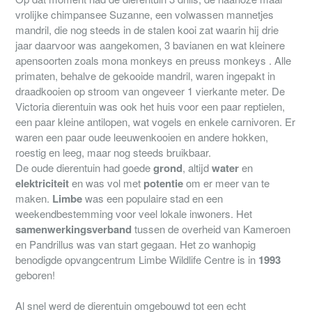
vrolijke chimpansee Suzanne, een volwassen mannetjes
mandril, die nog steeds in de stalen kooi zat waarin hij drie
jaar daarvoor was aangekomen, 3 bavianen en wat kleinere
apensoorten zoals mona monkeys en preuss monkeys . Alle
primaten, behalve de gekooide mandril, waren ingepakt in
draadkooien op stroom van ongeveer 1 vierkante meter. De
Victoria dierentuin was ook het huis voor een paar reptielen,
een paar kleine antilopen, wat vogels en enkele carnivoren. Er
waren een paar oude leeuwenkooien en andere hokken,
roestig en leeg, maar nog steeds bruikbaar.
De oude dierentuin had goede
grond
, altijd
water
en
elektriciteit
en was vol met
potentie
om er meer van te
maken.
Limbe
was een populaire stad en een
weekendbestemming voor veel lokale inwoners. Het
samenwerkingsverband
tussen de overheid van Kameroen
en Pandrillus was van start gegaan. Het zo wanhopig
benodigde opvangcentrum Limbe Wildlife Centre is in
1993
geboren!
Al snel werd de dierentuin omgebouwd tot een echt