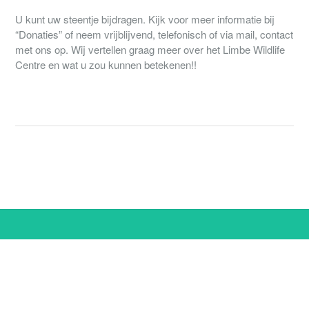
U kunt uw steentje bijdragen. Kijk voor meer informatie bij
“Donaties” of neem vrijblijvend, telefonisch of via mail, contact
met ons op. Wij vertellen graag meer over het Limbe Wildlife
Centre en wat u zou kunnen betekenen!!
© 2008 - 2019 Stichting World of Wildlife.
Stichting World of Wildlife
Vurenstraat 22
5036 WV Tilburg
Nederland +31 (0)6 53935070
info@worldofwildlife.nl