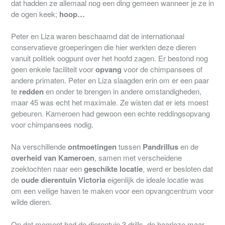
dat hadden ze allemaal nog een ding gemeen wanneer je ze in
de ogen keek;
hoop…
Peter en Liza waren beschaamd dat de internationaal
conservatieve groeperingen die hier werkten deze dieren
vanuit politiek oogpunt over het hoofd zagen. Er bestond nog
geen enkele faciliteit voor
opvang
voor de chimpansees of
andere primaten. Peter en Liza slaagden erin om er een paar
te
redden
en onder te brengen in andere omstandigheden,
maar 45 was echt het maximale. Ze wisten dat er iets moest
gebeuren. Kameroen had gewoon een echte reddingsopvang
voor chimpansees nodig.
Na verschillende
ontmoetingen
tussen
Pandrillus
en de
overheid van Kameroen
, samen met verscheidene
zoektochten naar een
geschikte locatie
, werd er besloten dat
de
oude dierentuin Victoria
eigenlijk de ideale locatie was
om een veilige haven te maken voor een opvangcentrum voor
wilde dieren.
Op dat moment had de dierentuin 3 drills, de haarloze maar