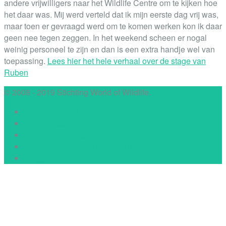
andere vrijwilligers naar het Wildlife Centre om te kijken hoe
het daar was. Mij werd verteld dat ik mijn eerste dag vrij was,
maar toen er gevraagd werd om te komen werken kon ik daar
geen nee tegen zeggen. In het weekend scheen er nogal
weinig personeel te zijn en dan is een extra handje wel van
toepassing.
Lees hier het hele verhaal over de stage van
Ruben
© 2008 - 2019 Stichting World of Wildlife.
Stichting World of Wildlife
Vurenstraat 22
5036 WV Tilburg
Nederland +31 (0)6 53935070
info@worldofwildlife.nl