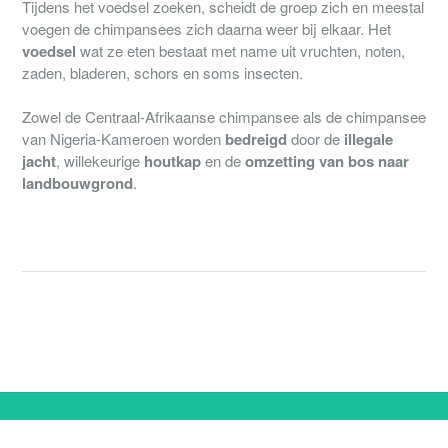
Tijdens het voedsel zoeken, scheidt de groep zich en meestal
voegen de chimpansees zich daarna weer bij elkaar. Het
voedsel
wat ze eten bestaat met name uit vruchten, noten,
zaden, bladeren, schors en soms insecten.
Zowel de Centraal-Afrikaanse chimpansee als de chimpansee
van Nigeria-Kameroen worden
bedreigd
door de
illegale
jacht
, willekeurige
houtkap
en de
omzetting van bos naar
landbouwgrond
.
© 2008 - 2019 Stichting World of Wildlife.