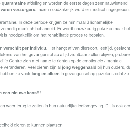
e
quarantaine
afdeling en worden de eerste dagen zeer nauwlettend
rvaren verzorgers
. Indien noodzakelijk word er medisch ingegrepen.
arantaine. In deze periode krijgen ze minimaal 3 lichamelijke
 zo nodig medisch behandeld. Er wordt nauwkeurig gekeken naar het
t is noodzakelijk om het rehabilitatie proces te bepalen.
n
verschilt per individu
. Het hangt af van diersoort, leeftijd, geslacht,
ttekens van het gevangenschap altijd zichtbaar zullen blijven, prober
life Centre zich met name te richten op de emotionele / mentale
 te veranderen. Veel dieren zijn al
jong weggehaald
bij hun ouders, d
t hebben ze vaak
lang en alleen
in gevangenschap gezeten zodat ze 
en een nieuwe kans!!!
en weer terug te zetten in hun natuurlijke leefomgeving. Dit is ook ee
eelheid dieren te kunnen plaatsen