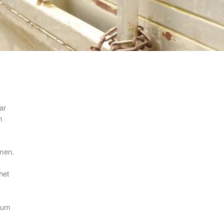
ar
n
emen.
het
trum