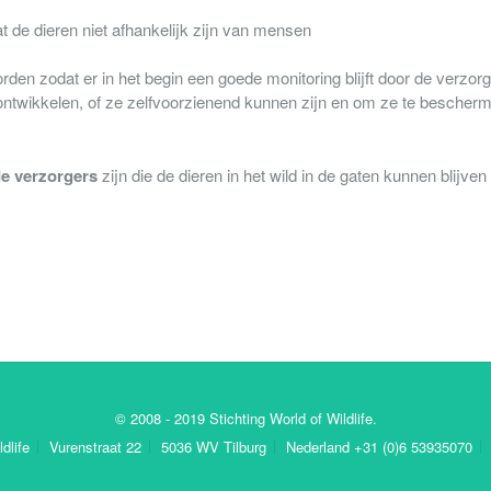
at de dieren niet afhankelijk zijn van mensen
den zodat er in het begin een goede monitoring blijft door de verzorg
 ontwikkelen, of ze zelfvoorzienend kunnen zijn en om ze te bescher
e verzorgers
zijn die de dieren in het wild in de gaten kunnen blijven
© 2008 - 2019 Stichting World of Wildlife.
dlife
Vurenstraat 22
5036 WV Tilburg
Nederland +31 (0)6 53935070