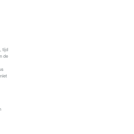
 tijd
en de
us
niet
n