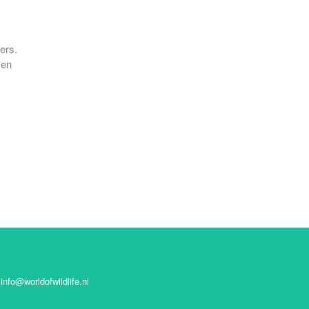
ers.
men
info@worldofwildlife.nl