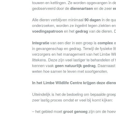
touwen en kettingen. Ze worden opgevangen in d
geobserveerd door de
dierenartsen
en de zeer
e
Alle dieren verblijven minimaal
90 dagen
in de qu
onderzoeken, worden ze ingeënt tegen ziekten en
voedingspatroon
en het
gedrag
van de dieren. Di
Integratie
van een dier in een groep is
complex
e
in gevangenschap en gedrag. Terwijl de fysieke li
verzorgers en het management van het Limbe Wild
littekens. Deze zijn veel lastiger te behandelen of
kennen vaak
geen
natuurlijk gedrag
. Daarnaas
weten hoe samen te leven met soortgenoten.
In het Limbe Wildlife Centre krijgen deze dier
Uiteindelijk is het de bedoeling om bepaalde groep
zeer lastig proces omdat er veel bij komt kijken:
– het gebied moet
groot genoeg
zijn om de hoev