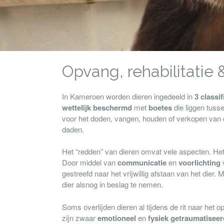
Opvang, rehabilitatie 
In Kameroen worden dieren ingedeeld in
3 classif
wettelijk beschermd
met
boetes
die liggen tuss
voor het doden, vangen, houden of verkopen van d
daden.
Het “redden” van dieren omvat vele aspecten. Het
Door middel van
communicatie
en
voorlichting
v
gestreefd naar het vrijwillig afstaan van het dier
dier alsnog in beslag te nemen.
Soms overlijden dieren al tijdens de rit naar het
zijn zwaar
emotioneel
en
fysiek
getraumatiseer