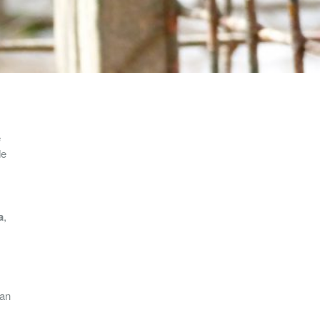
e
de
a
,
dan