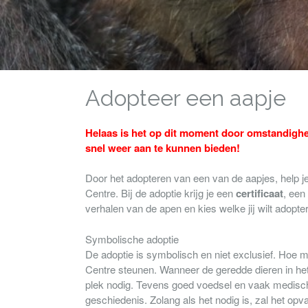
Adopteer een aapje
Helaas is het op dit moment door omstandighe
snel weer aan te kunnen bieden!
Door het adopteren van een van de aapjes, help je 
Centre. Bij de adoptie krijg je een
certificaat
, een
verhalen van de apen en kies welke jij wilt adopte
Symbolische adoptie
De adoptie is symbolisch en niet exclusief. Hoe 
Centre steunen. Wanneer de geredde dieren in he
plek nodig. Tevens goed voedsel en vaak medische 
geschiedenis. Zolang als het nodig is, zal het op