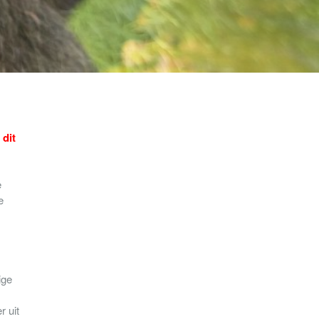
 dit
e
e
ige
r uit