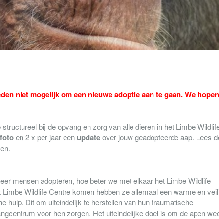
den niet mogelijk om een nieuwe adoptie aan te gaan. We hopen
structureel bij de opvang en zorg van alle dieren in het Limbe Wildlif
foto
en 2 x per jaar een
update
over jouw geadopteerde aap. Lees d
ren.
meer mensen adopteren, hoe beter we met elkaar het Limbe Wildlife
t Limbe Wildlife Centre komen hebben ze allemaal een warme en veil
hulp. Dit om uiteindelijk te herstellen van hun traumatische
vangcentrum voor hen zorgen. Het uiteindelijke doel is om de apen wee